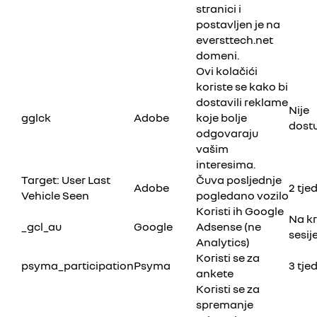
stranici i
postavljen je na
eversttech.net
domeni.
Ovi kolačići
koriste se kako bi
dostavili reklame
Nije
gglck
Adobe
koje bolje
dost
odgovaraju
vašim
interesima.
Target: User Last
Čuva posljednje
Adobe
2 tje
Vehicle Seen
pogledano vozilo
Koristi ih Google
Na kr
_gcl_au
Google
Adsense (ne
sesij
Analytics)
Koristi se za
psyma_participation
Psyma
3 tje
ankete
Koristi se za
spremanje