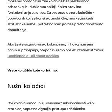
možemo pohraniti nužne kolačiće bez prethodnog
pristanka, budući da su oni ključni za pravilno
funkcioniranje stranice. Za sve ostale vrste kolačića -
poput onih koji se koriste u analitičke, marketinške ili
statističke svrhe - potrebno nam je Vaše prethodno izričito
dopuštenje.
Ako želite saznati više o kolačićima, njihovoj namjeni i
načinu upravljanja, preporučujemo posjet internet stranici:
Cookiepedia - all about cookies
.
Vrste kolačića koje koristimo:
Nužni kolačići
Ovi kolačići omogućuju osnovne funkcionalnosti web-
stranice, poput navigacije, pristupa zaštićenim