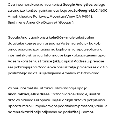
Ova internetska stranica koristi
Google Analytics
, uslugu
za analizu korištenja interneta koju pruža
Google LLC
, 1600
Amphitheatre Parkway, Mountain View, CA 94043,
Sjedinjene Američke Države (
"Google"
).
Google Analytics koristi
kolačiće
- male tekstualne
datoteke koje se pohranjuju na Vašem uređaju - kako bi
omogućio analizu načina na koji korisnici upotrebljavaju
internetsku stranicu. Informacije koje kolačići generiraju o
Vašem korištenju stranice (uključujući IP adresu) prenose
se i pohranjuju na Googleove poslužitelje, pri čemu se dio tih
poslužitelja nalazi u Sjedinjenim Američkim Državama.
Za ovu internetsku stranicu aktivirana je opcija
anonimizacije IP adrese
. To znači da će Google, unutar
država članica Europske unije ili drugih država potpisnica
Sporazuma o Europskom gospodarskom prostoru, Vašu IP
adresu skratiti prije prijenosa na poslužitelj. Samo u