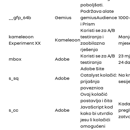
poboljšati.
Podržava alate
__gfp_64b
Gemius
gemiusAudience
1000
i Prism
Koristi se za A/B
kameleoon
testiranja i
Manje
Kameleoon
Experiment XX
zaobilazna
mjes
rješenja
Koristi se za A/B
23 mj
mbox
Adobe
testiranja
24 d
Adobe Site
Catalyst kolačić:
Na kr
s_sq
Adobe
prijašnja
sesij
poveznica
Ovaj kolačić
postavlja i čita
Kada
JavaScript kod
s_cc
Adobe
preg
kako bi utvrdio
zatv
jesu li kolačići
omogućeni