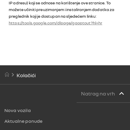
IP adresu) koji se odnose na korištenje ove stranice. To
možete učiniti preuzimanjem i instaliranjem dodatka za
preglednik koji je dostupan na sljedećem linku:
https://tools.google.com/dlpage/gaoptout?hl=hr
Kolačići
Natrag na vrh
Nova vozila
Aktualne ponude