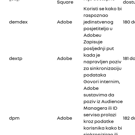
Square
dost
Koristi se kako bi
raspoznao
demdex
Adobe
jedinstvenog
180 
posjetitelja u
Adobeu
Zapisuje
posljednji put
kada je
dextp
Adobe
181 d
napravljen poziv
za sinkronizaciju
podataka
Govori internim,
Adobe
sustavima da
poziv iz Audience
Managera ili ID
servisa prolazi
dpm
Adobe
182 
kroz podatke
korisnika kako bi
sinkronizirao ili