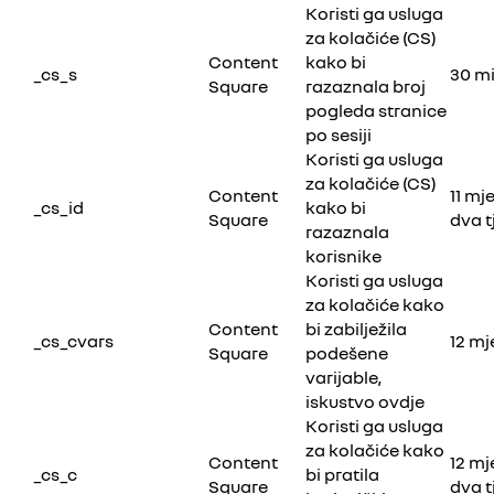
Koristi ga usluga
za kolačiće (CS)
Content
kako bi
_cs_s
30 m
Square
razaznala broj
pogleda stranice
po sesiji
Koristi ga usluga
za kolačiće (CS)
Content
11 mje
_cs_id
kako bi
Square
dva 
razaznala
korisnike
Koristi ga usluga
za kolačiće kako
Content
bi zabilježila
_cs_cvars
12 mj
Square
podešene
varijable,
iskustvo ovdje
Koristi ga usluga
za kolačiće kako
Content
12 mj
_cs_c
bi pratila
Square
dva 