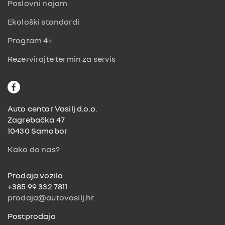
Poslovni najam
Ekološki standardi
Program 4+
Rezervirajte termin za servis
F
a
c
Auto centar Vasilj d.o.o.
e
Zagrebačka 47
b
10430 Samobor
o
Kako do nas?
o
k
Prodaja vozila
+385 99 332 7811
prodaja@autovasilj.hr
Postprodaja