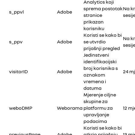
Analytics koji
sprema postotak
Na kr
s_ppvl
Adobe
stranice
sesij
prikazan
korisniku
Koristi se kako bi
Na kr
s_ppv
Adobe
se utvrdio
sesij
prijašnji pregled
Jedinstveni
identifikacijski
broj korisnika s
visitorID
Adobe
24 m
oznakom
vremena i
datuma
Mjerenje ciljne
skupine za
weboDMP
Weborama
platformu za
12 mj
upravljanje
podacima
Koristi se kako bi
previousPage
Adobe
otkrio prijašnju
13 mj