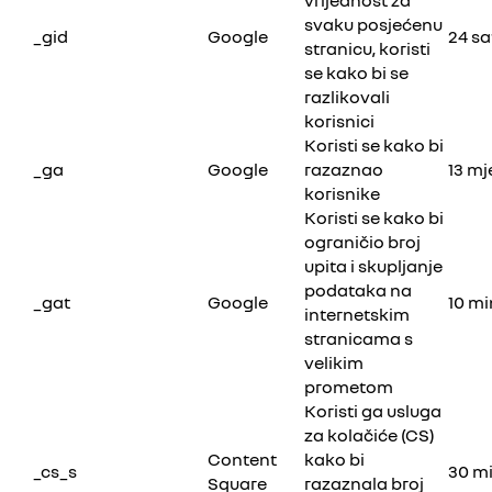
svaku posjećenu
_gid
Google
24 sa
stranicu, koristi
se kako bi se
razlikovali
korisnici
Koristi se kako bi
_ga
Google
razaznao
13 mj
korisnike
Koristi se kako bi
ograničio broj
upita i skupljanje
podataka na
_gat
Google
10 mi
internetskim
stranicama s
velikim
prometom
Koristi ga usluga
za kolačiće (CS)
Content
kako bi
_cs_s
30 m
Square
razaznala broj