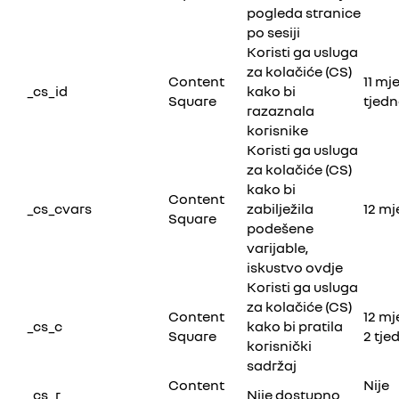
pogleda stranice
po sesiji
Koristi ga usluga
za kolačiće (CS)
Content
11 mje
_cs_id
kako bi
Square
tjed
razaznala
korisnike
Koristi ga usluga
za kolačiće (CS)
kako bi
Content
_cs_cvars
zabilježila
12 mj
Square
podešene
varijable,
iskustvo ovdje
Koristi ga usluga
za kolačiće (CS)
Content
12 mj
_cs_c
kako bi pratila
Square
2 tje
korisnički
sadržaj
Content
Nije
_cs_r
Nije dostupno