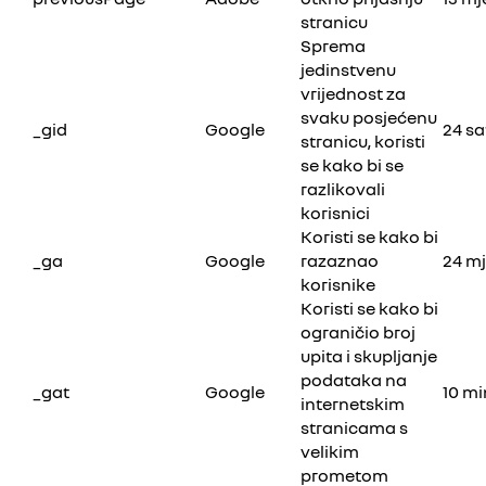
stranicu
Sprema
jedinstvenu
vrijednost za
svaku posjećenu
_gid
Google
24 sa
stranicu, koristi
se kako bi se
razlikovali
korisnici
Koristi se kako bi
_ga
Google
razaznao
24 m
korisnike
Koristi se kako bi
ograničio broj
upita i skupljanje
podataka na
_gat
Google
10 mi
internetskim
stranicama s
velikim
prometom