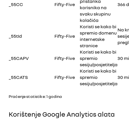
pristanka
_55CC
Fifty-Five
366 
korisnika na
svaku skupinu
kolačića
Koristi se kako bi
Na kr
spremio domenu
_55tId
Fifty-Five
sesij
internetske
preg
stranice
Koristi se kako bi
_55CAPV
Fifty-Five
spremio
30 m
sesiju/posjetitelja
Koristi se kako bi
_55CATS
Fifty-Five
spremio
30 m
sesiju/posjetitelja
Praćenje statistike: 1 godina
Korištenje Google Analytics alata