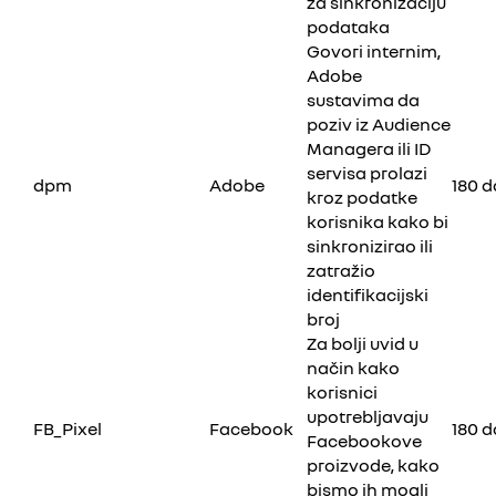
za sinkronizaciju
podataka
Govori internim,
Adobe
sustavima da
poziv iz Audience
Managera ili ID
servisa prolazi
dpm
Adobe
180 
kroz podatke
korisnika kako bi
sinkronizirao ili
zatražio
identifikacijski
broj
Za bolji uvid u
način kako
korisnici
upotrebljavaju
FB_Pixel
Facebook
180 
Facebookove
proizvode, kako
bismo ih mogli