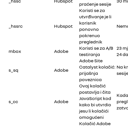
_hssc
Hubspot
30 m
praćenje sesije
Koristi se za
utvrđivanje je li
korisnik
_hssrc
Hubspot
Nem
ponovno
pokrenuo
preglednik
Koristi se za A/B
23 mj
mbox
Adobe
testiranja
24 d
Adobe Site
Catalyst kolačić:
Na kr
s_sq
Adobe
prijašnja
sesij
poveznica
Ovaj kolačić
postavlja i čita
Kada
JavaScript kod
s_cc
Adobe
preg
kako bi utvrdio
zatv
jesu li kolačići
omogućeni
Kolačić Adobe