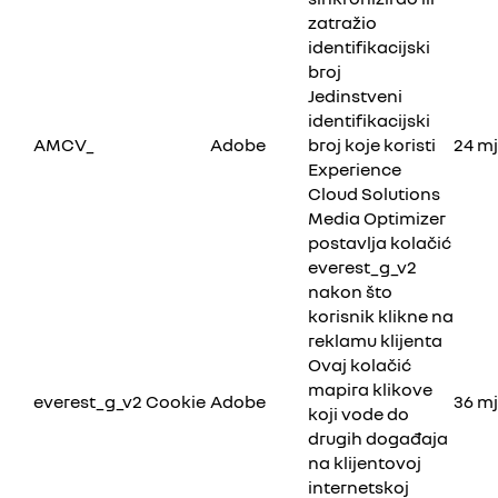
zatražio
identifikacijski
broj
Jedinstveni
identifikacijski
AMCV_
Adobe
broj koje koristi
24 m
Experience
Cloud Solutions
Media Optimizer
postavlja kolačić
everest_g_v2
nakon što
korisnik klikne na
reklamu klijenta
Ovaj kolačić
mapira klikove
everest_g_v2 Cookie
Adobe
36 mj
koji vode do
drugih događaja
na klijentovoj
internetskoj