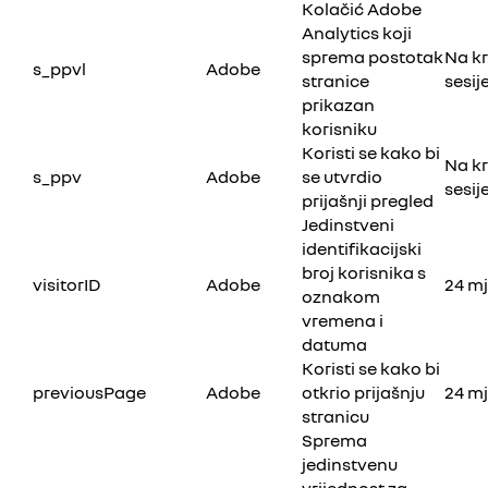
Kolačić Adobe
Analytics koji
sprema postotak
Na kr
s_ppvl
Adobe
stranice
sesij
prikazan
korisniku
Koristi se kako bi
Na kr
s_ppv
Adobe
se utvrdio
sesij
prijašnji pregled
Jedinstveni
identifikacijski
broj korisnika s
visitorID
Adobe
24 m
oznakom
vremena i
datuma
Koristi se kako bi
previousPage
Adobe
otkrio prijašnju
24 m
stranicu
Sprema
jedinstvenu
vrijednost za