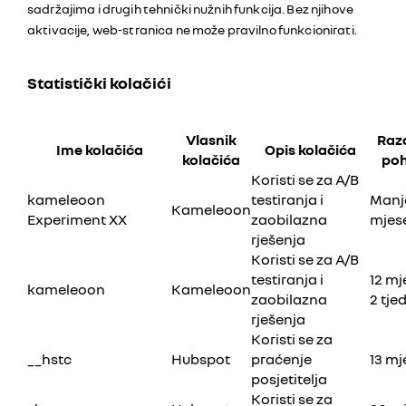
sadržajima i drugih tehnički nužnih funkcija. Bez njihove
aktivacije, web-stranica ne može pravilno funkcionirati.
Statistički kolačići
Vlasnik
Raz
Ime kolačića
Opis kolačića
kolačića
po
Koristi se za A/B
kameleoon
testiranja i
Manje
Kameleoon
Experiment XX
zaobilazna
mjes
rješenja
Koristi se za A/B
testiranja i
12 mj
kameleoon
Kameleoon
zaobilazna
2 tje
rješenja
Koristi se za
__hstc
Hubspot
praćenje
13 mj
posjetitelja
Koristi se za