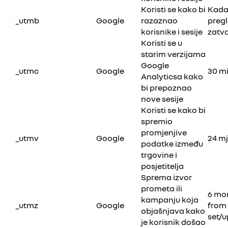
Koristi se kako bi
Kada
_utmb
Google
razaznao
preg
korisnike i sesije
zatv
Koristi se u
starim verzijama
Google
_utmc
Google
30 m
Analyticsa kako
bi prepoznao
nove sesije
Koristi se kako bi
spremio
promjenjive
_utmv
Google
24 m
podatke između
trgovine i
posjetitelja
Sprema izvor
prometa ili
6 mo
kampanju koja
_utmz
Google
from
objašnjava kako
set/
je korisnik došao