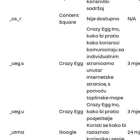
korisnički
sadržaj
Content
_cs_r
Nije dostupno
N/A
Square
Crazy Egg Inc,
kako bi pratio
kako korisnici
komuniciraju sa
individualnim
_ceg.s
Crazy Egg
stranicama
3 mj
unutar
internetske
stranice, s
pomoću
toplinske mape
Crazy Egg Inc,
_ceg.u
Crazy Egg
kako bi pratio
3 mj
posjetitelje
Koristi se kako bi
_utma
Google
razaznao
24 m
korisnike i sesije