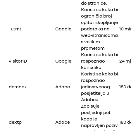
do stranice.
Koristi se kako bi
ograničio broj
upita i skupljanje
_utmt
Google
podataka na
10 mi
web-stranicama
s velikim
prometom
Koristi se kako bi
visitorID
Google
raspoznao
24 m
korisnika
Koristi se kako bi
raspoznao
demdex
Adobe
jedinstvenog
180 
posjetitelja u
Adobeu
Zapisuje
posljednji put
kada je
dextp
Adobe
180 
napravljen poziv