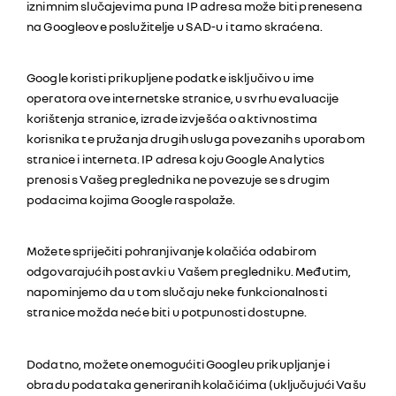
iznimnim slučajevima puna IP adresa može biti prenesena
na Googleove poslužitelje u SAD-u i tamo skraćena.
Google koristi prikupljene podatke isključivo u ime
operatora ove internetske stranice, u svrhu evaluacije
korištenja stranice, izrade izvješća o aktivnostima
korisnika te pružanja drugih usluga povezanih s uporabom
stranice i interneta. IP adresa koju Google Analytics
prenosi s Vašeg preglednika ne povezuje se s drugim
podacima kojima Google raspolaže.
Možete spriječiti pohranjivanje kolačića odabirom
odgovarajućih postavki u Vašem pregledniku. Međutim,
napominjemo da u tom slučaju neke funkcionalnosti
stranice možda neće biti u potpunosti dostupne.
Dodatno, možete onemogućiti Googleu prikupljanje i
obradu podataka generiranih kolačićima (uključujući Vašu