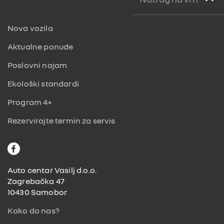
Nova vozila
Aktualne ponude
Poslovni najam
Ekološki standardi
Program 4+
Rezervirajte termin za servis
F
a
c
Auto centar Vasilj d.o.o.
e
Zagrebačka 47
b
10430 Samobor
o
Kako do nas?
o
k