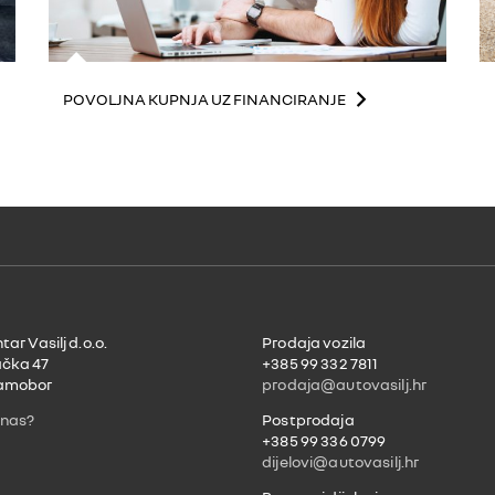
POVOLJNA KUPNJA UZ FINANCIRANJE
ar Vasilj d.o.o.
Prodaja vozila
čka 47
+385 99 332 7811
amobor
prodaja@autovasilj.hr
 nas?
Postprodaja
+385 99 336 0799
dijelovi@autovasilj.hr