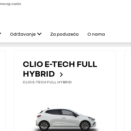
novog vozila
Održavanje
Za poduzeća
O nama
eksi
Usluge Renault
CLIO E-TECH FULL
Servis i popravci
HYBRID
Dodatna oprema
CLIO E-TECH FULL HYBRID
 0%
Produljeno jamstvo
Program 4+
ult
Renault Pomoć