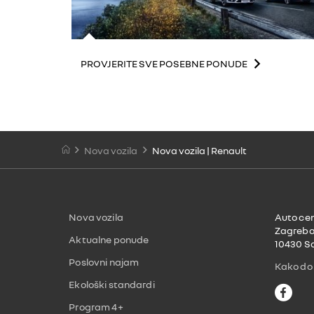
PROVJERITE SVE POSEBNE PONUDE
Nova vozila
Nova vozila | Renault
Nova vozila
Auto cent
Zagreba
Aktualne ponude
10430 S
Poslovni najam
Kako do
Ekološki standardi
F
a
Program 4+