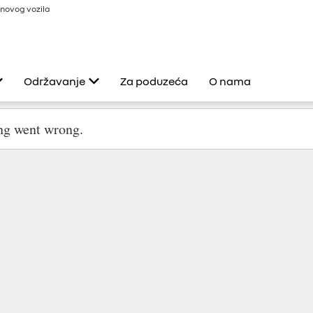
novog vozila
Održavanje
Za poduzeća
O nama
eksi
Usluge Renault
Servis i popravci
Dodatna oprema
 0%
Produljeno jamstvo
Program 4+
ult
Renault Pomoć