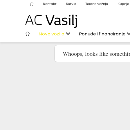
Kontakt
Servis
Testna vožnja
Kupnja 
Nova vozila
Ponude i financiranje
Osobna vozila
Ponuda uz Renault Fl
SUV vozila
E-Tech ponuda uz
Renault Fleksi
Laka gospodarska vozila
Posebna ponuda uz
kamata
Renault Sport
Renault mobilnost
Modeli u dolasku
Financiranje uz Rena
Fleksi