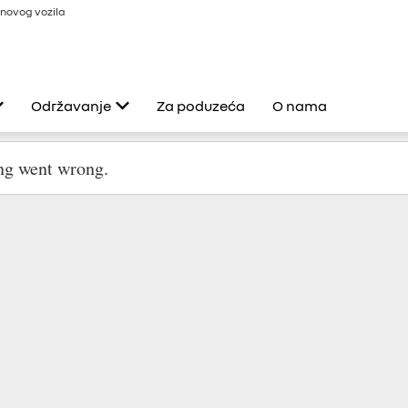
novog vozila
Održavanje
Za poduzeća
O nama
eksi
Usluge Renault
Servis i popravci
Dodatna oprema
 0%
Produljeno jamstvo
Program 4+
ult
Renault Pomoć