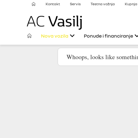
Kontakt
Servis
Testna vožnja
Kupnja 
Nova vozila
Ponude i financiranje
Osobna vozila
Ponuda uz Renault Fl
SUV vozila
E-Tech ponuda uz
Renault Fleksi
Laka gospodarska vozila
Posebna ponuda uz
kamata
Renault Sport
Renault mobilnost
Modeli u dolasku
Financiranje uz Rena
Fleksi