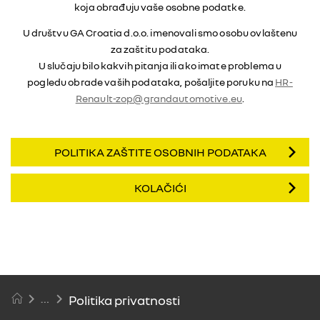
koja obrađuju vaše osobne podatke.
U društvu GA Croatia d.o.o. imenovali smo osobu ovlaštenu
za zaštitu podataka.
U slučaju bilo kakvih pitanja ili ako imate problema u
pogledu obrade vaših podataka, pošaljite poruku na
HR-
Renault-zop@grandautomotive.eu
.
POLITIKA ZAŠTITE OSOBNIH PODATAKA
KOLAČIĆI
Politika privatnosti