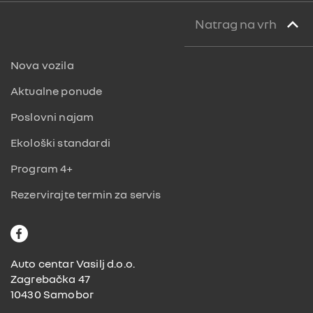
Natrag na vrh
Nova vozila
Aktualne ponude
Poslovni najam
Ekološki standardi
Program 4+
Rezervirajte termin za servis
F
a
c
Auto centar Vasilj d.o.o.
e
Zagrebačka 47
b
10430 Samobor
o