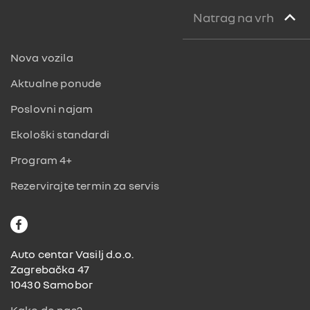
Natrag na vrh
Nova vozila
Aktualne ponude
Poslovni najam
Ekološki standardi
Program 4+
Rezervirajte termin za servis
F
a
c
Auto centar Vasilj d.o.o.
e
Zagrebačka 47
b
10430 Samobor
o
Kako do nas?